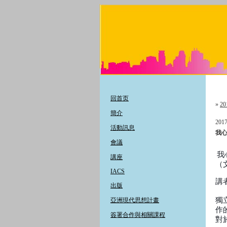
回首页
»
20
簡介
2017
活動訊息
我
會議
我
講座
（
IACS
講
出版
獨
亞洲現代思想計畫
作
簽署合作與相關課程
對