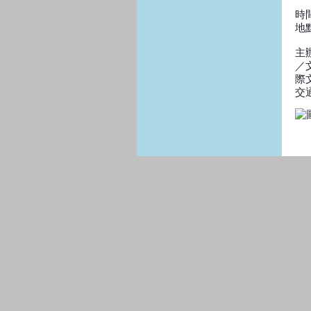
時間
地
主
／
際
交