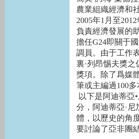
農業組織經濟和
2005
年
1
月至
2012
負責經濟發展的
擔任
G24
即關于國
調員。由于工作
裏·列昂惕夫獎
獎項。除了爲媒
筆或主編過
100
多
以下是阿迪蒂亞
分，阿迪蒂亞·
體，以歷史的角
要討論了亞非團