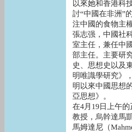
以來她和香港科
討“中國在非洲”
注中國的食物主
張志强，中國社
室主任，兼任中
部主任。主要研
史、思想史以及
明唯識學研究》
明以來中國思想
亞思想》。
在
4
月
19
日上午的
教授，烏幹達馬
馬姆達尼（
Mahm