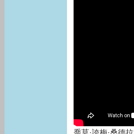
喬莫·誇梅·桑德