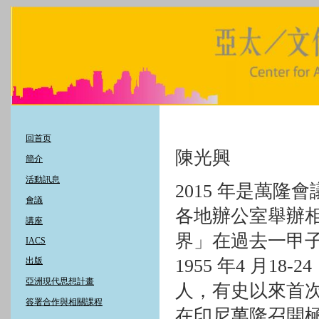
回首页
陳光興
簡介
活動訊息
2015
年是萬隆會
會議
各地辦公室舉辦
講座
界」在過去一甲
IACS
出版
1955
年
4
月
18-24
亞洲現代思想計畫
人，有史以來首
簽署合作與相關課程
在印尼萬隆召開