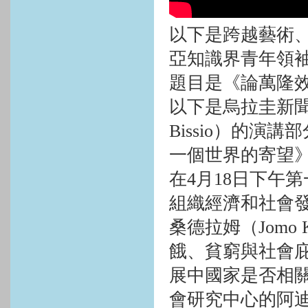
以下是跨越藝術
亞知識界青年領
題目是《論萬隆效
以下是烏拉圭新聞
Bissio
）的演講部
一個世界的寄望
在
4
月
18
日下午第
組織經濟和社會發
桑德拉姆（
Jomo
餓、貧窮與社會
展中國家是否相
會研究中心的阿迪