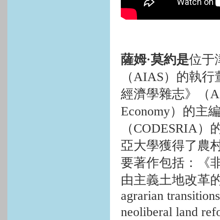
薩姆
·
莫約是
位于
（
AIAS
）的執行
經濟學雜志》（
A
Economy
）的主
（
CODESRIA
）
亞大學獲得了農
要著作包括：《
由主義土地改革
agrarian transitions
neoliberal land re