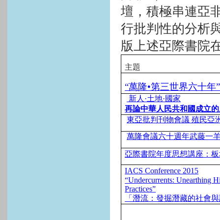
壇，積極串連亞
行批判性的分析
版上述亞際書院
主題
“萬隆•第三世界六十年
新人·土地·國家
再論中華人民共和國成立的
東亞批判刊物會議
殖民亞
萬隆會議六十週年武藤一
亞際書院年度思想講座：板
IACS Conference 2015
“
Undercurrents: Unearthing H
Practices”
「潛流：發掘潛藏的社會與