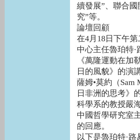
續發展”、聯合國
究”等。
論壇回顧
在
4
月
18
日下午第
中心主任魯珀特·
《萬隆運動在加
日的風貌》的演
薩姆•莫約（
Sam 
日非洲的思考》
科學系的教授嚴
中國哲學研究室
的回應。
以下是魯珀特·路