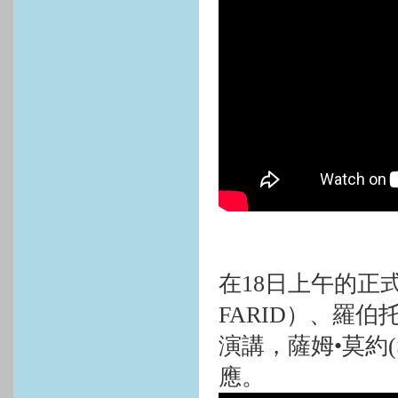
在
18
日上午的正
FARID
）、羅伯托
演講，薩姆•莫約
應。