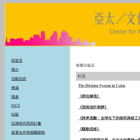
回首页
推薦出版品
簡介
标题
活動訊息
The Division System in Crisis
會議
《群拉褲甩》
講座
IACS
《我相信許美靜》
出版
《跨界流離：全球化下的移民與移工
亞洲現代思想計畫
《騷動流移》
簽署合作與相關課程