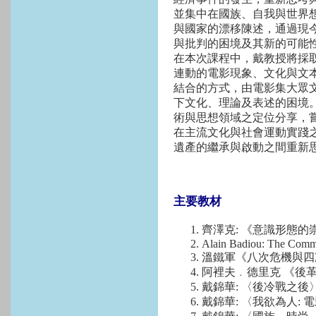
並集中在國族、自我與世界
與國家的漂移陳述，通過現
與批判的困境及其新的可能
在本次課程中，戴教授將採
連動的電影現象、文化與文
結合的方式，由電影集大眾
下文化、理論及表述的困境
術與思想領域之定位分享，
在主流文化與社會運動實踐之
遺產的繼承與啟動之間重新
主要教材
齊澤克: 《意識形態的
Alain Badiou: The Comm
溫鐵軍《八次危機與四
阿裡夫﹒德里克 《後
戴錦華: 〈後冷戰之後
戴錦華: 〈我欲為人: