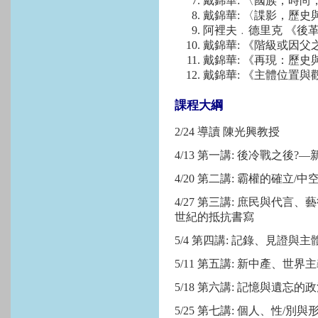
戴錦華: 〈國族，時尚
戴錦華: 〈諜影，歷
阿裡夫﹒德里克 《後
戴錦華: 《階級或因父
戴錦華: 《再現：歷史
戴錦華: 《主體位置與
課程大綱
2/24 導讀 陳光興教授
4/13 第一講: 後冷戰之
4/20 第二講: 霸權的確立
4/27 第三講: 庶民與代
世紀的抵抗書寫
5/4 第四講: 記錄、見證與
5/11 第五講: 新中產、
5/18 第六講: 記憶與遺
5/25 第七講: 個人、性