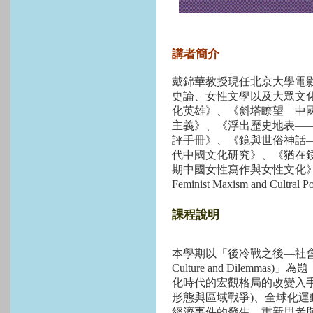
講者簡介
戴錦華教授現任北京大學電
史論、女性文學以及大眾文
化英雄》、《斜塔瞭望—中國電
主義》、《浮出歷史地表—
評手冊》、《鏡與世俗神話—
代中國文化研究》、《猶在
期中國女性寫作與女性文化》，《電
Feminist Maxism and Cultral
課程說明
本學期以「後冷戰之後—社會、文化與困局
Culture and Dilem
化時代的宏觀格局的改變入手
形態與區域戰爭)、全球化
經濟事件的發生，重新思考