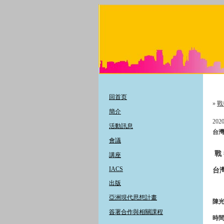
回首页
»
戰
簡介
2020
活動訊息
台
會議
戰 
講座
IACS
台
出版
亞洲現代思想計畫
陳光
簽署合作與相關課程
時間