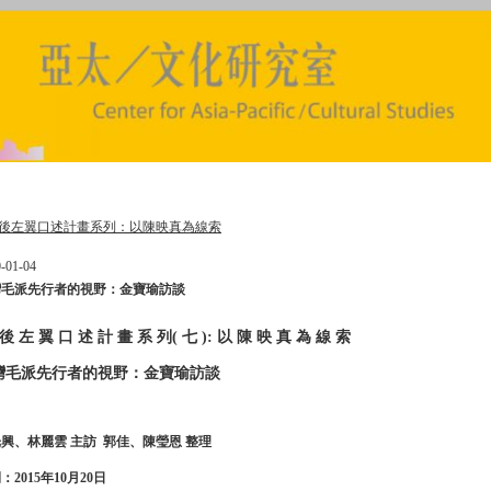
後左翼口述計畫系列：以陳映真為線索
-01-04
灣毛派先行者的視野：金寶瑜訪談
後 左 翼 口 述 計 畫 系 列( 七 ): 以 陳 映 真 為 線 索
灣毛派先行者的視野：金寶瑜訪談
興、林麗雲 主訪 郭佳、陳瑩恩 整理
：2015年10月20日