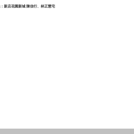
：新店花園新城 陳信行、林正慧宅