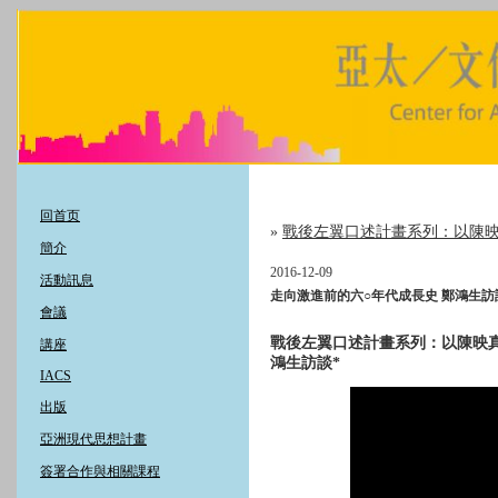
回首页
»
戰後左翼口述計畫系列：以陳
簡介
2016-12-09
活動訊息
走向激進前的六○年代成長史 鄭鴻生訪
會議
戰後左翼口述計畫系列：以陳映
講座
鴻生訪談*
IACS
出版
亞洲現代思想計畫
簽署合作與相關課程