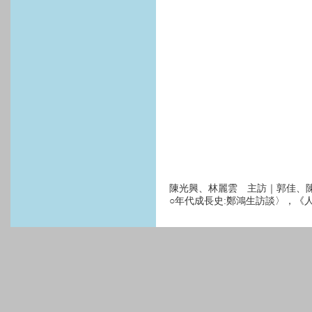
陳光興、林麗雲 主訪｜郭佳、陳
○年代成長史:鄭鴻生訪談〉，《人