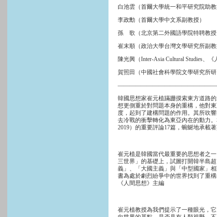
白池雲（首爾大學統一和平研究院助教
李政勳（首爾大學中文系副教授）
孫 歌（北京第二外國語學院特聘教授
崔末順（政治大學台灣文學研究所副教
陳光興（Inter-Asia Cultural Stud
賀照田（中國社會科學院文學研究所研
—————————————————
韓國思想家崔元植蹣跚摸索東方道路的
想更側重於對問題本身的重構，他對東
度，起到了建構問題的作用。其所吹響
去冷戰的衝擊轉化為東亞內在的動力。本
2019）的重要評論17篇，蜿蜒地承
崔元植是韓國當代最重要的思想者之一
三世界」的基礎上，試圖打開韓半島超
義」、「大國主義」與「中型國家」相
書為處於劇烈紛爭中的世界找到了重構的契機。 ──
《人間思想》主編
崔元植教授為我們提示了一種眼光，它