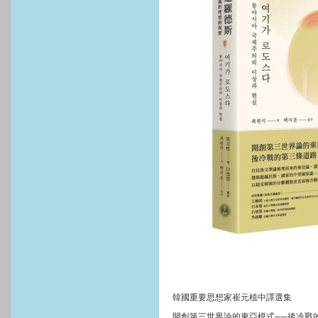
韓國重要思想家崔元植中譯選集
開創第三世界論的東亞模式──後冷戰