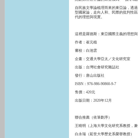
自民族文學論梳理而來的東亞論，透過
型國家論，走向人和、民際的批判性區
代的理想與現實。
這裡是羅德斯：東亞國際主義的理想與
作者：崔元植
審校：白池雲
企畫：交通大學亞太／文化研究室
出版：台灣社會研究雜誌社
發行：唐山出版社
ISBN：976-986-90860-9-7
售價：420元
出版日期：2020年12月
聯合推薦（依筆劃序）
王曉明（上海大學文化研究系教授，兼
白永瑞（延世大學歷史系榮譽教授）