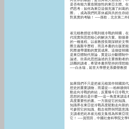
向世界的基點，是否具有人類視野，不
是否有能力重造開放性的東亞主體。在
們思考：如何為東亞這個充滿了糾葛的
際」，成為我們民眾休戚與共的生存紐
對真實的考驗！ ──孫歌，北京第二
崔元植教授從冷戰到後冷戰的韓國，在
代現實與思想核心的解決方案。順循著
的一種進程。以崔教授長期深耕於文學
際主義艱辛歷程，而且本書的出版更能
民際連帶運動的實質成果。這個從韓國
是東亞體制代替論，實是以分斷體制中
論述。欣喜此思想論述的主要推動者的
語圈的讀者，希望本書所堅持的理想能
──白永瑞，延世大學歷史系榮譽教授
如果我們不只是把崔元植當作韓國當代
想史的重要讀物，而還從──柏林牆倒
動走向冷戰的終結，反重臻今日冷戰大
思想的責任是什麼──這一角度來讀這
高度重要性的書。一方面從它的知識、
知識界在東亞從冷戰高度鬆動走向新的
可參照它的知識、觀念視野與問題意識
文讀者把此本崔元植文集視為和東亞現
它！ ──賀照田，中國社會科學院文