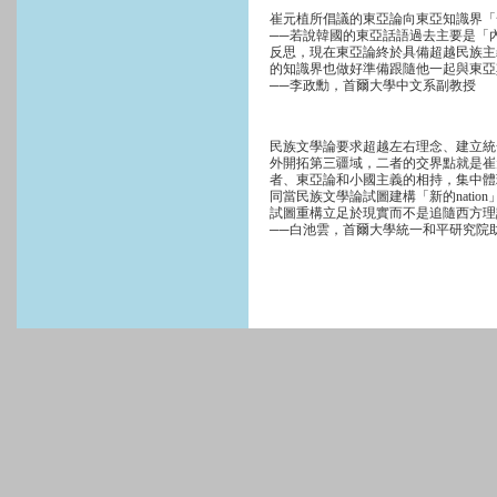
崔元植所倡議的東亞論向東亞知識界「
──若說韓國的東亞話語過去主要是「
反思，現在東亞論終於具備超越民族主
的知識界也做好準備跟隨他一起與東亞
──李政勳，首爾大學中文系副教授
民族文學論要求超越左右理念、建立統
外開拓第三疆域，二者的交界點就是崔
者、東亞論和小國主義的相持，集中體
同當民族文學論試圖建構「新的nati
試圖重構立足於現實而不是追隨西方理
──白池雲，首爾大學統一和平研究院