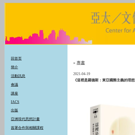
回首页
»
專書
簡介
2021-04-19
活動訊息
《這裡是羅德斯：東亞國際主義的理想
會議
講座
IACS
出版
亞洲現代思想計畫
簽署合作與相關課程