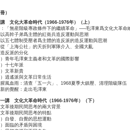
下冊）
講 文化大革命時代（1966-1976年）（上）
：「無産階級專政條件下的繼續革命」──
毛澤東爲文化大革命
、以高幹子弟爲主體的紅衛兵造反運動與思潮
、以五七體制受壓者爲主體的造反派的造反運動與思潮
、從「上海公社」的夭折到軍隊介入、全國大亂
、造反派的分化
一）青年毛澤東主義者和文革的國際影響
二）十七年派
三）文革新貴
四）逍遙派與文革日常生活
腥風血雨：清查「五一六」、1968夏季大鎮壓、
清理階級隊伍
、新的覺醒：走出毛澤東
一講 文化大革命時代（1966-1976年）（下）
、文革後期民間思考的兩大背景
、文革後期民間思考的特點
一）自發、自覺的思想運動
二）面臨的矛盾與困境