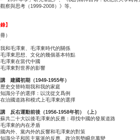
觀察與思考（1999-2008）》等。
目錄】
上冊）
言
、我和毛澤東、毛澤東時代的關係
、毛澤東思想、文化的幾個基本特點
、毛澤東在當代中國
、毛澤東對世界的影響
講 建國初期（1949-1955年）
、歷史交替時期我和我的家庭
、知識分子的選擇：以沈從文爲例
、在治國道路和模式上毛澤東的選擇
講 反右運動前後（1956-1958年初）（上）
、蘇共二十大以後毛澤東的反應：尋找中國的發展道路
、毛澤東的內在矛盾
、國內外、黨內外的反響和毛澤東的對策
、知識分子和民主黨派的反應、政治形勢瞬息萬變