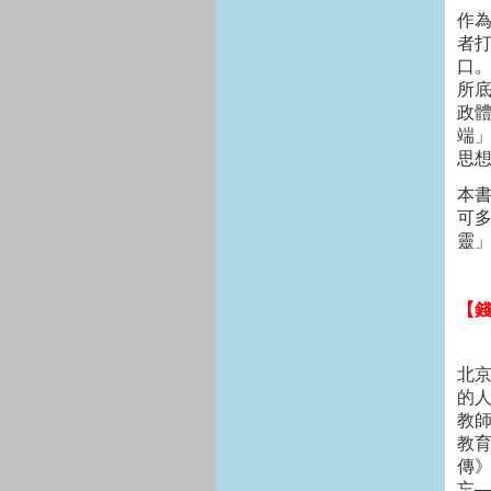
作
者
口
所
政
端
思
本
可
靈
【
北
的
教
教
傳
忘─