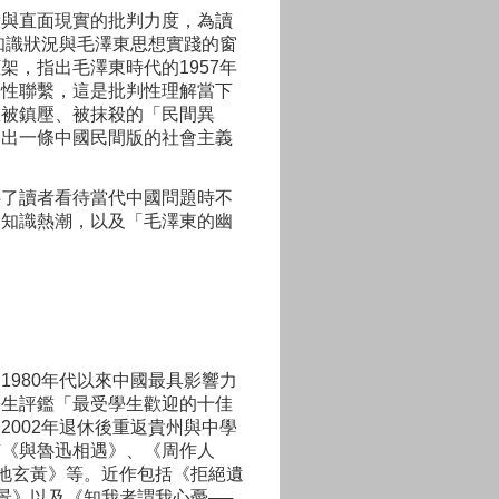
驗與直面現實的批判力度，
為讀
知識狀況與毛澤東思想實踐的窗
框架，
指出毛澤東時代的
1957
年
串性聯繫，
這是批判性理解當下
在被鎮壓、被抹殺的「
民間異
提出一條中國民間版的社會主義
供
了讀者看待當代中國問題時不
的知識熱潮，以及「毛澤東的幽
。
和
1980
年代以來中國最具影響力
學生評鑑「
最受學生歡迎的十佳
於
2002
年退休後重返貴州與中學
有《與魯迅相遇》、《周作人
地玄黃》等。近作包括《拒絕遺
景》以及《
知我者謂我心憂──