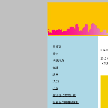
回首页
»
專
簡介
2012-
活動訊息
《毛
會議
講座
IACS
出版
亞洲現代思想計畫
簽署合作與相關課程