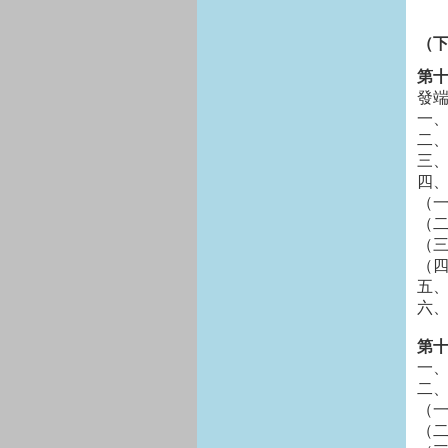
（
第十
發端
一
二
三
四
（
（
（
（
五、
六
第十
一
二
（
（