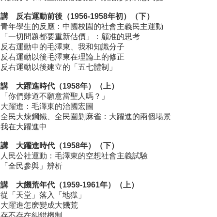
講 反右運動前後（1956-1958年初）（下）
、青年學生的反應：中國校園的社會主義民主運動
、「一切問題都要重新估價」：顧准的思考
、反右運動中的毛澤東、我和知識分子
、反右運動以後毛澤東在理論上的修正
、反右運動以後建立的「五七體制」
講 大躍進時代（1958年）（上）
、「你們難道不願意當聖人嗎？」
、大躍進：毛澤東的治國宏圖
、全民大煉鋼鐵、全民圍剿麻雀：大躍進的兩個場景
、我在大躍進中
講 大躍進時代（1958年）（下）
、人民公社運動：毛澤東的空想社會主義試驗
、「全民參與」辨析
講 大饑荒年代（1959-1961年）（上）
、從「天堂」落入「地獄」
、大躍進怎麽變成大饑荒
、存不存在糾錯機制