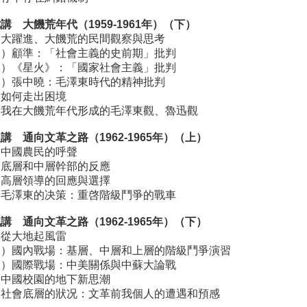
講 大饑荒年代（1959-1961年）（下）
、大躍進、大饑荒的民間觀察與思考
一）顧準：「社會主義的史前期」批判
二）《星火》：「國家社會主義」批判
三）張中曉：毛澤東時代的精神批判
、如何走出困境
、我在大饑荒年代形成的毛澤東觀、魯迅觀
講 通向文革之路（1962-1965年）（上）
、中國農民的呼聲
、底層和中層幹部的反應
、高層領導的回應與選擇
、毛澤東的决策：重啓階級鬥爭的戰車
講 通向文革之路（1962-1965年）（下）
、從大地起風雷
一）國內戰場：基層、中層和上層的階級鬥爭演習
二）國際戰場：中美關係與中蘇大論戰
、中國校園的地下新思潮
、社會底層的狀况：文革前我個人的遭遇和預感