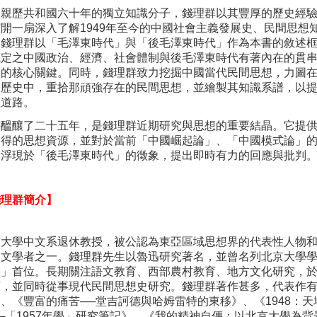
為親歷共和國六十年的獨立知識分子，
錢理群以其豐厚的歷史經
打開一扇深入了解
1949
年至今的中國社會主義發展史、
民間思想
。
錢理群以「
毛澤東時代」與「後毛澤東時代」作為本書的敘述
底定之中國政治、經濟、
社會體制與後毛澤東時代有著內在的貫
體的核心關鍵。同時，
錢理群致力挖掘中國當代民間思想，力圖
」歷史中，重拾那頑強存在的民間思想，
並繪製其知識系譜，以
想道路。
書醞釀了二十五年，是錢理群近期研究與思想的重要結晶。它提
多得的思想資源，並對於當前「中國
崛起論」、「中國模式論」
」浮現
於「後毛澤東時代」的徵象，提出即時有力的回應與批判
錢理群簡介】
京大學中文系退休教授，被公認為東亞區域思想界的代表性人物
人文學者之一。
錢理群先生以魯迅研究著名，並曾名列北京大學
師」首位。長期關注語文教育、
西部農村教育、地方文化研究，
育，並同時從事現代民間思想史研究。
錢理群著作甚多，代表作
》、《
豐富的痛苦──堂吉訶德與哈姆雷特的東移》、《1948：
天
─「1957年學」
研究筆記》、《我的精神自傳：以北京大學為背