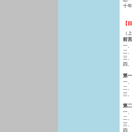
十年
【
（
前
一
二
三
四
第一
一
二
三
第二
一
二
三
四