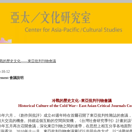
戰的歷史文化——東亞批判刊物會議
-10-12
tement 會議說明
冷戰的歷史文化--東亞批判刊物會議
Historical Culture of the Cold War-- East Asian Critical Journals C
006年六月，《創作與批評》成立40週年時在首爾召開了東亞批判性雜誌的會議
擴大交流的機會。持續這個互動的空間與契機，《台灣社會研究季刊》計畫於該
008年五月再次召開會議，深化東亞刊物之間的連帶，在思想上相互分享各地面
析與看法。2010年十一月，東亞批判刊物會議嘗試以共同合作方式，以“冷戰的