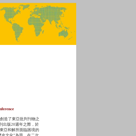
onference
，創造了東亞批判刊物之
刊出版20週年之際，於
對東亞和解所面臨困境的
歷史文化”為題，在二次