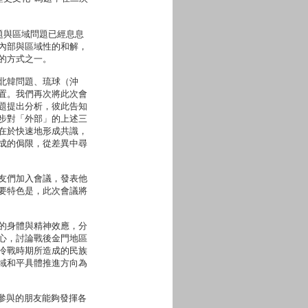
題與區域問題已經息息
內部與區域性的和解，
的方式之一。
北韓問題、琉球（沖
置。我們再次將此次會
題提出分析，彼此告知
步對「外部」的上述三
在於快速地形成共識，
成的侷限，從差異中尋
友們加入會議，發表他
要特色是，此次會議將
的身體與精神效應，分
心，討論戰後金門地區
冷戰時期所造成的民族
域和平具體推進方向為
參與的朋友能夠發揮各