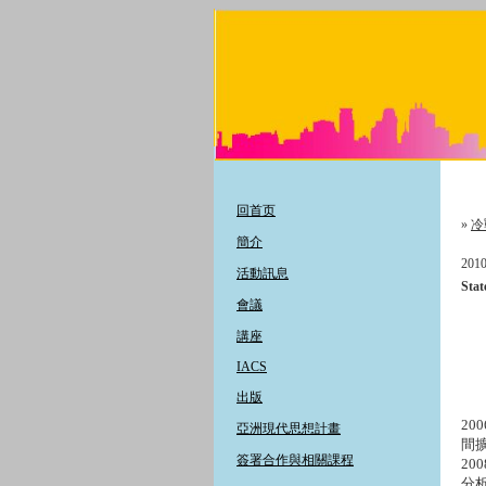
回首页
»
冷
簡介
2010
活動訊息
Sta
會議
講座
IACS
出版
2
亞洲現代思想計畫
間
簽署合作與相關課程
2
分