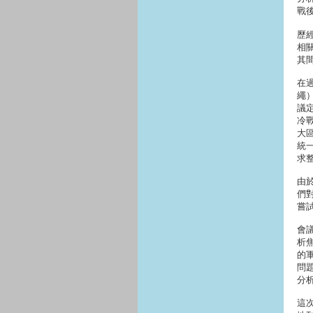
戰
歷
相
其
在
繩
議
冷
大
統
求
由
們
嘗
會
析
的
問
分
這