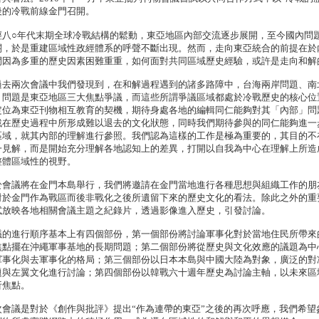
後的冷戰前線金門召開。
經八○年代末期全球冷戰結構的鬆動，東亞地區內部交流逐步展開，至今國內問
關，於是重建區域性政經體系的呼聲不斷出現。然而，走向東亞統合的前提在於
間因為多重的歷史因素困難重重，如何面對共同區域歷史經驗，或許是走向和解
過去兩次會議中我們發現到，在和解過程遇到的諸多路障中，台海兩岸問題、南
）問題是東亞地區三大焦點爭議，而這些所謂爭議區域都處於冷戰歷史的核心位
定位為東亞刊物相互教育的契機，期待身處各地的編輯同仁能夠對其「內部」問
戰在歷史過程中所形成難以退去的文化狀態，同時我們期待參與的同仁能夠進一
區域，就其內部的理解進行參照。我們認為這樣的工作是極為重要的，其目的不
一見解，而是開始充分理解各地認知上的差異，打開以自我為中心在理解上所造
整體區域性的視野。
於會議將在金門本島舉行，我們將邀請在金門當地進行各種思想與組織工作的朋
對於金門作為戰區而後非戰化之後所遺留下來的歷史文化的看法。除此之外的重
試放映各地相關會議主題之紀錄片，透過影像進入歷史，引發討論。
議的進行順序基本上有四個部份，第一個部份將討論軍事化對於當地住民所帶來
焦點擺在沖繩軍事基地的長期問題；第二個部份將從歷史與文化效應的議題為中
軍事化與去軍事化的格局；第三個部份以日本本島與中國大陸為對象，廣泛的對
題與左翼文化進行討論；第四個部份以韓戰六十週年歷史為討論主軸，以未來區
析焦點。
次會議是對於《創作與批評》提出“作為連帶的東亞”之後的再次呼應，我們希望