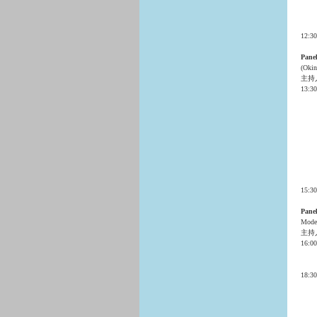
12:3
Pane
(Okin
主持
13:3
15:3
Panel
Mode
主持
16:0
18: