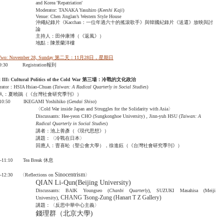
and Korea 'Repatriation'
Moderator: TANAKA Yasuhiro (
Keeshi Kaji
)
Venue: Chen Jinglan’s Western Style House
沖繩紀錄片《Kacchan：一位年過六十的搖滾歌手》與韓國紀錄片《送還》放映與討
論
主持人：田仲康博（《返風》）
地點：陳景蘭洋樓
Two: November 28, Sunday
第二天：
11
月
28
日
，星期日
-9:30 Registration報到
 III: Cultural Politics of the Cold War
第三場：冷戰的文化政治
rator：HSIA Hsiao-Chuan (
Taiwan
: A Radical Quarterly in Social Studies
)
人：夏曉鵑（《台灣社會研究季刊》）
-10:50 IKEGAMI Yoshihiko (
Gendai Shiso
)
〈Cold War inside Japan and Struggles for the Solidarity with Asia〉
Discussants: Hee-yeon CHO (Sungkonghoe University) , Jinn-yuh HSU (
Taiwan: A
Radical Quarterly in Social Studies
)
講者：池上善彥（《現代思想》）
講題：〈冷戰在日本〉
回應人：曺喜昖（聖公會大學），徐進鈺（《台灣社會研究季刊》）
0-11:10 Tea Break 休息
Sinocentrism
10-12:30
〈Reflections on
〉
QIAN Li-Qun(Beijing University)
Discussants: BAIK Youngseo (
Chanbi Quarterly
), SUZUKI Masahisa (Meiji
CHANG Tsong-Zung (Hanart T Z Gallery)
University),
講題：〈反思中華中心主義〉
錢理群（北京大學)