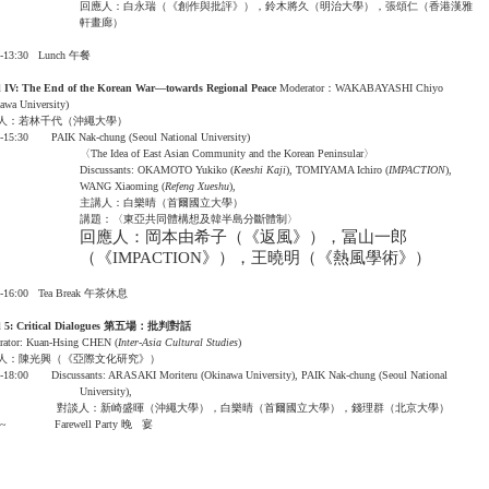
回應人：白永瑞（《創作與批評》），鈴木將久（明治大學），張頌仁（香港漢雅
軒畫廊）
0-13:30 Lunch 午餐
l IV: The End of the Korean War—towards Regional Peace
Moderator：WAKABAYASHI Chiyo
awa University)
人：若林千代（沖繩大學）
0-15:30 PAIK Nak-chung (Seoul National University)
〈The Idea of East Asian Community and the Korean Peninsular〉
Discussants: OKAMOTO Yukiko (
Keeshi Kaji
), TOMIYAMA Ichiro (
IMPACTION
),
WANG Xiaoming (
Refeng Xueshu
),
主講人：白樂晴（首爾國立大學）
講題：〈東亞共同體構想及韓半島分斷體制〉
回應人：岡本由希子（《返風》），冨山一郎
（《
IMPACTION
》），王曉明（《熱風學術》）
0-16:00 Tea Break 午茶休息
 5: Critical Dialogues
第五場：批判對話
rator: Kuan-Hsing CHEN (
Inter-Asia Cultural Studies
)
人：陳光興（《亞際文化研究》）
0-18:00 Discussants: ARASAKI Moriteru (Okinawa University), PAIK Nak-chung (Seoul National
University),
對談人：新崎盛暉（沖繩大學），白樂晴（首爾國立大學）
，錢理群（北京大學）
30~ Farewell Party 晚 宴