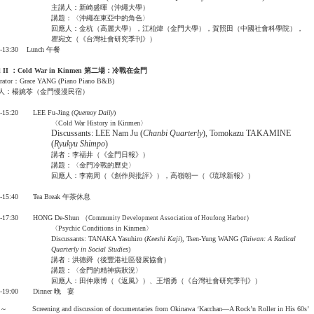
主講人：新崎盛暉（沖繩大學）
講題：〈沖繩在東亞中的角色〉
回應人：金杭（高麗大學），江柏煒（金門大學），賀照田（中國社會科學院），
瞿宛文（《台灣社會研究季刊》）
0-13:30 Lunch 午餐
l II
：
Cold War in Kinmen
第二場：冷戰在金門
rator：Grace YANG (Piano Piano B&B)
人：楊婉苓（金門慢漫民宿）
0-15:20 LEE Fu-Jing (
Quemoy
Daily
)
〈Cold War History in Kinmen〉
Discussants: LEE Nam Ju (
Chanbi Quarterly
), Tomokazu TAKAMINE
(
Ryukyu Shimpo
)
講者：李福井（《金門日報》）
講題：〈金門冷戰的歷史〉
回應人：李南周（《創作與批評》），高嶺朝一（《琉球新報》）
20-15:40 Tea Break 午茶休息
0-17:30 HONG De-Shun （
）
Community Development Association of Houfong Harbor
〈Psychic Conditions in Kinmen〉
Discussants: TANAKA Yasuhiro (
Keeshi Kaji
), Tsen-Yung WANG (
Taiwan
: A Radical
Quarterly in Social Studies
)
講者：洪德舜（後豐港社區發展協會）
講題：〈金門的精神病狀況〉
回應人：田仲康博（《返風》）、王增勇（《台灣社會研究季刊》）
00-19:00 Dinner 晚 宴
0～ Screening and discussion of documentaries from Okinawa ‘Kacchan—A Rock’n Roller in His 60s’