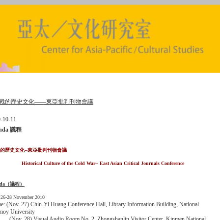
戰的歷史文化——東亞批判刊物會議
-10-11
nda 議程
的歷史文化--東亞批判刊物會議
Historical Culture of the Cold War-- East Asian Critical Journals Conference
da
（議程）
 26-28 November 2010
e: (Nov. 27) Chin-Yi Huang Conference Hall, Library Information Building, National
oy University
. 28) Visual Audio Room No. 2, Zhongshanlin Visitor Center, Kinmen National