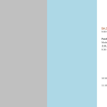
Day 
9:00
Panel
Mode
主持
9:30
10:5
11: