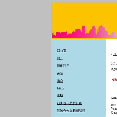
回首页
»
冷
簡介
2010
活動訊息
Age
會議
冷戰
講座
IACS
出版
Agen
亞洲現代思想計畫
Date:
Venu
簽署合作與相關課程
Quem
(Nov