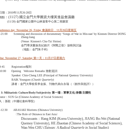
期：2010年11月26-28日
：(11/27) 國立金門大學圖資大樓黃進益會議廳
地點
1/28) 金門國家公園中山林遊客中心第二視聽室
conference day: November 26, Friday 會議前日，11
月
26日星期五
-21:00 Screening and discussion of documentary ‘Songs of War in Min-nan’ by Kinmen Director DONG
Zheng-liang
(Venue: Kinmen’s Chu-Tzi Shrine)
金門導演董振良紀錄片《閩戰之歌》放映與討論
（地點：金門朱子祠）
One: November 27, Saturday 第一天：11
月
27日星期六
-9:45 Registration報到
-10:00 Opening Welcome Remarks 致歡迎詞
ker: Chin-Cheng LEE (Principal of National Quemoy University)
IK Youngseo (
Chanbi Quarterly
)
者：金門大學校長李金振、刊物代表白永瑞（《創作與批評》）
 I: Militaristic Culture/Body/Subjectivity
第一場：軍事文化
/
身體
/
主體性
ator：SUN Ge (Chinese Academy of Social Sciences)
人：孫歌（中國社會科學院）
0-12:30 ARASAKI Moriteru (Okinawa University)
e Role of Okinawa in East Asia〉
Discussants：Hang KIM (Korea University), JIANG Bo-Wei (National
Quemoy University), HE Zhaotian (Chinese Academy of Social Sciences),
Wan-Wen CHU (
Taiwan
: A Radical Quarterly in Social Studies
)