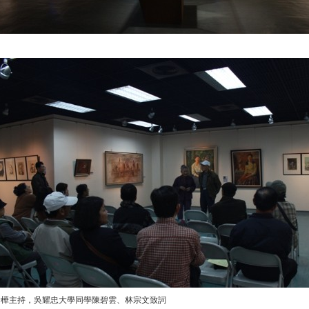
瑞樺主持，吳耀忠大學同學陳碧雲、林宗文致詞