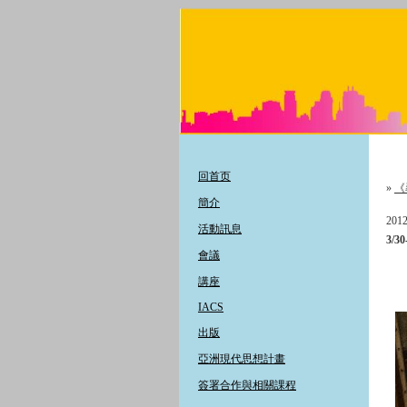
回首页
»
《
簡介
2012
活動訊息
3/
會議
講座
IACS
出版
亞洲現代思想計畫
簽署合作與相關課程