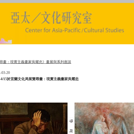
尋畫：現實主義畫家吳耀忠》畫展與系列座談
-03-20
30-4/15於​宜蘭文化局展覽尋畫：​現實主義畫家吳耀忠