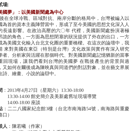
貳場|
美國夢」：以美國新聞處為中心
 後在全球冷戰、區域對抗、兩岸分斷的格局中，台灣被編入以
國為首的資本主義陣營當中，形成了至今美國的思想文化深入人
的長遠影響。在政治高壓的六〇年 代裡，美國新聞處扮演著極
弔詭的角色，一方面為思想閉塞的狀況提供了外在的出口，一方
成為美國文化輸入台北文化圈的重要橋樑。在這次的論壇中，我
請 來對美國在東亞（特別是台灣）文化政策與實作有深入研究
學者、分析家與活躍在那個時代、對美國新聞處記憶猶新的當事
重回現場，讓我們看到台灣的美國夢 在戰後產生的背景與過
，又如何在爾後成為陳映真與同道們的對話對象，並在藝文界展
在詩、繪畫、小說的論辯中。
間
：
2013
年
4
月
27
日（星期六）
13:30-18:00
3:30-14:00
館史簡介及美新處舊址現場導覽
4:00-18:00
座談
點
：二二八國家紀念館
3
樓（台北市南海路
54
號，南海路與重慶
路口）
談人
：陳若曦（作家）