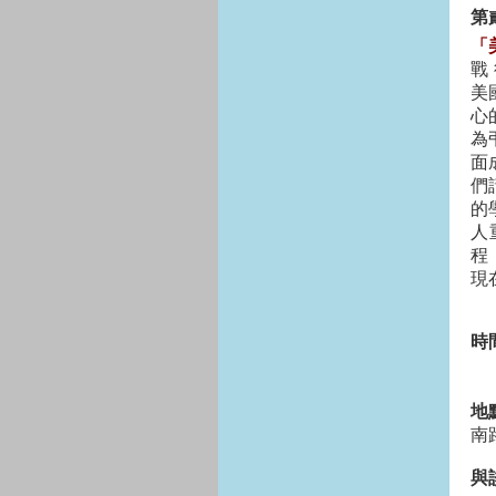
第
「
戰
美
心
為
面
們
的
人
程
現
時
1
1
地
南
與