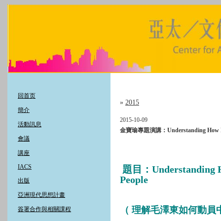
回首页
»
2015
簡介
2015-10-09
活動訊息
金寶瑜專題演講：Understanding How Mao 
會議
講座
IACS
題目：Understanding Ho
People
出版
亞洲現代思想計畫
（ 理解毛澤東如何動員
簽署合作與相關課程