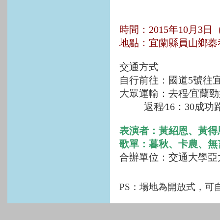
時間：2015年10月3日
地點：宜蘭縣員山鄉蓁
交通方式
自行前往：國道5號往
大眾運輸：去程∕宜蘭勁好
返程∕16：30成功
表演者：黃紹恩、黃得
歌單：暮秋、卡農、無
合辦單位：交通大學亞
PS：場地為開放式，可