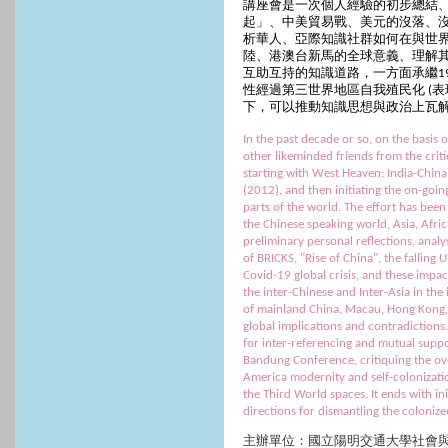
講座會是一次個人經驗的初步總結
起」、中美貿易戰、美元的沒落、
析華人、亞際知識社群如何在與世
陸、港澳台新馬的全球意義、
理解
互助互持的知識道路，
一方面承繼1
性經過第三世界地區自我殖民化 (
下，可以推動知識思想與政治上瓦
In the past decade or so, on the basis
other likeminded friends from the critic
starting with West Heaven: India-Chi
(2012), and then initiating the on-goi
parts of the world. The effort has been 
the Chinese speaking world, Asia, Afric
preliminary personal reflections, analy
of BRICKS, "Rise of China", the falling
Covid-19 global crisis, and these impa
the inter-Chinese and Inter-Asia in the 
of mainland China, Macau, Hong Kong,
global implications and contradictions
for inter-referencing and mutual suppor
Bandung Conference, critiquing the o
America modernity and self-colonizatio
the Third World spaces. It ends with init
directions for dismantling the colonize
主辦單位：國立陽明交通大學社會