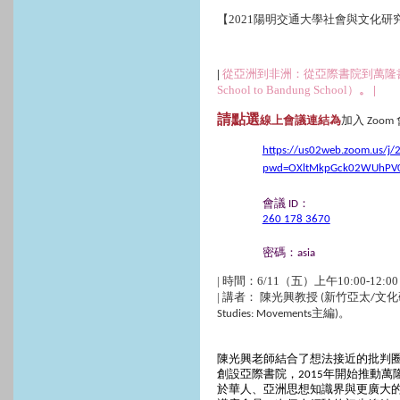
【2021陽明交通大學社會與文化研
|
從亞洲到非洲：從亞際書院到萬隆書院（From As
School to Bandung School）
。 |
請點選
線上會議連結為
加入 Zoom
https://us02web.zoom.us/j
pwd=OXltMkpGck02WUhPV
會議 ID：
260 178 3670
密碼：asia
| 時間：6/11（五）上午10:00-12:00
| 講者：
陳光興教授 (新竹亞太/文
Studies: Movements主編)。
陳光興老師結合了想法接近的批判圈友
創設亞際書院，2015年開始推動
於華人、亞洲思想知識界與更廣大