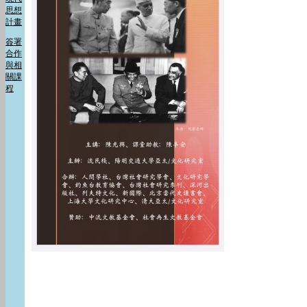
思想
計畫
簽署
合作
與相
關課
程