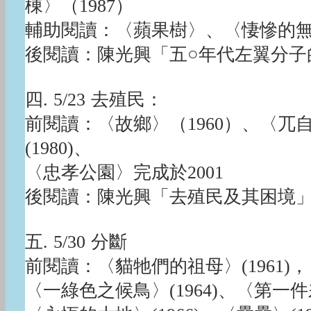
棟〉（1987）
輔助閱讀：〈蘋果樹〉、〈悽慘的
後閱讀：陳光興「五○年代左翼分子
四. 5/23 去殖民：
前閱讀：〈故鄉〉（1960）、〈兀自
(1980)、
〈忠孝公園〉完成於2001
後閱讀：陳光興「去殖民及其困境
五. 5/30 分斷
前閱讀：〈貓牠們的祖母〉(1961)，〈
〈一綠色之候鳥〉(1964)、〈第一件差