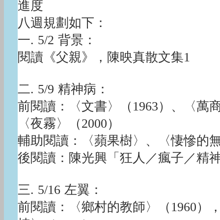
進度
八週規劃如下：
一. 5/2 背景：
閱讀《父親》，陳映真散文集1
二. 5/9 精神病：
前閱讀：〈文書〉（1963）、〈萬商
〈夜霧〉（2000）
輔助閱讀：〈蘋果樹〉、〈悽慘的
後閱讀：陳光興「狂人／瘋子／精
三. 5/16 左翼：
前閱讀：〈鄉村的教師〉（1960），