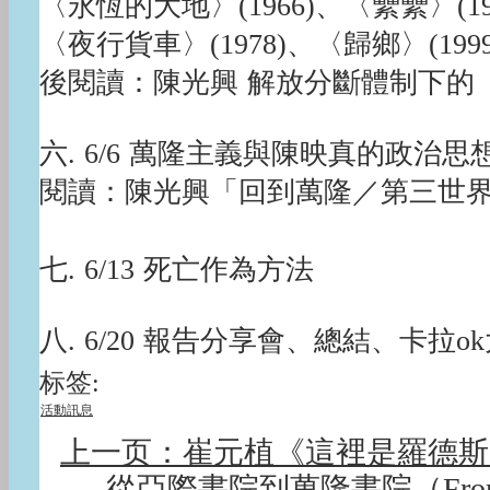
〈永恆的大地〉(1966)、〈纍纍〉(19
〈夜行貨車〉(1978)、〈歸鄉〉(1999
後閱讀：陳光興 解放分斷體制下的
六. 6/6 萬隆主義與陳映真的政治思
閱讀：陳光興「回到萬隆／第三世
七. 6/13 死亡作為方法
八. 6/20 報告分享會、總結、卡拉o
标签:
活動訊息
上一页：崔元植《這裡是羅德斯
從亞際書院到萬隆書院（From Asia to 