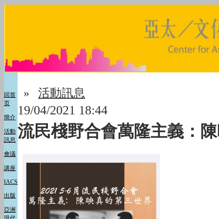
»
活動訊息
回首
页
19/04/2021 18:44
簡介
流民棧野合會萬隆主義：陳
活動
訊息
會議
講座
IACS
出版
亞洲
現代