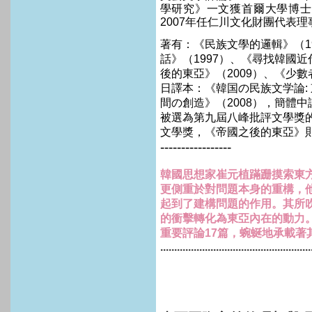
學研究》一文獲首爾大學博士
2007
年任仁川文化財團代表理
著有
：
《民族文學的邏輯》（
1
話》（
1997
）、《尋找韓國近
後的東亞》（
2009
）、《少數
日譯本：《
韓国の民族文学論
:
間の創造
》（
2008
），簡體中
被選為第九屆八峰批評文學獎
文學獎，《帝國之後的東亞》
-----------------
韓國思想家崔元植蹣跚摸索東
更側重於對問題本身的重構，
起到了建構問題的作用。
其所
的衝擊轉化為東亞內在的動力
重要評論
17
篇，蜿蜒地承載著
......................................................