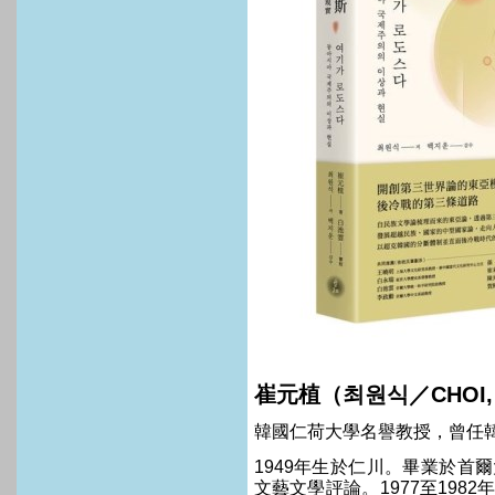
崔元植（최원식／
CHOI,
韓國仁荷大學名譽教授，曾任
1949
年生於仁川。畢業於首爾
文藝文學評論。
1977
至
1982