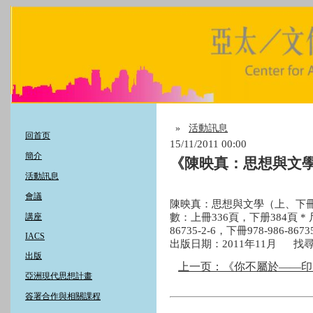
»
活動訊息
回首页
15/11/2011 00:00
簡介
《陳映真：思想與文
活動訊息
會議
陳映真：思想與文學（上、下冊）
講座
數：上冊336頁，下册384頁 * 尺寸
86735-2-6，下冊978-986-86
IACS
出版日期：2011年11月 找
出版
上一页：《你不屬於——印
亞洲現代思想計畫
簽署合作與相關課程