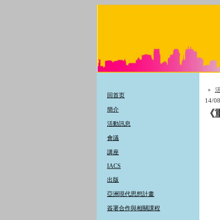
»
回首页
14/08
簡介
《
活動訊息
會議
講座
IACS
出版
亞洲現代思想計畫
簽署合作與相關課程