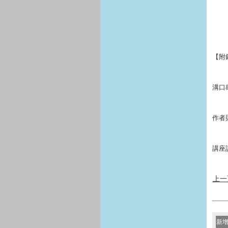
【附錄
溝口
作者與
講座說
上一
新