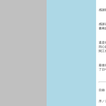
感謝
感謝
書兩
還是
同心
閱工
最後
了日
目錄
序／ 