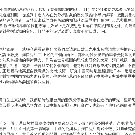
個不同的學術思想路線，包括了幾個關鍵的內涵：（1）要如何建立更為多元的參
何透過對照，從差異中進入內在於分析對象的歷史脈 絡中尋求解釋，把握其形
刻的進入他者，反饋回來我們自身所處的知識狀況及歷史社會進行反思與批判
模 塑成迷信專業的技術專家，效果上是在把思想阻絕在學院的門牆之外。而這
制對學術認識的窄化，打開更能貼近於歷史真實的新知識方 向。
述的意義下，就很容易看到為什麼我們邀請溝口雄三先生來台灣清華大學擔任20
的講座教授。溝口先生在 上述的三個內涵上，都比同代及後來的學者走得深同
才能夠掌握他的學術動力。作為在世界範圍內思想史研究的大家，溝口教授一生
思想、社會、經濟、語言與文化各個領域，他之所以能夠形成獨特的見解，不
，正是因為他高度自我意識的比 較視野，研究中國同時是重新認識日本，透過
地對於中國內在動力進行掌握。他的學術思想不僅鬆動了中國學者對於中國歷史
以西歐經驗為參照的自我理解。
溝口先生來訪時，我們期待他跟台灣的聽眾分享他當時還在進行的研究—重新
自己長期耕耘的思想方法（日中相互參照）進行實作，也就有了他後來兩個演
07 年5 月間，溝口教授風塵僕僕的再次來到台灣，做了兩場公開演講。這兩場
進行，5 月10 日的第一場演講「中國的公與私」溝口先生對於比較、對照研究
以他思想了一輩子的公與私的問題，從漢字語言來切入公與私在中國與日 本的