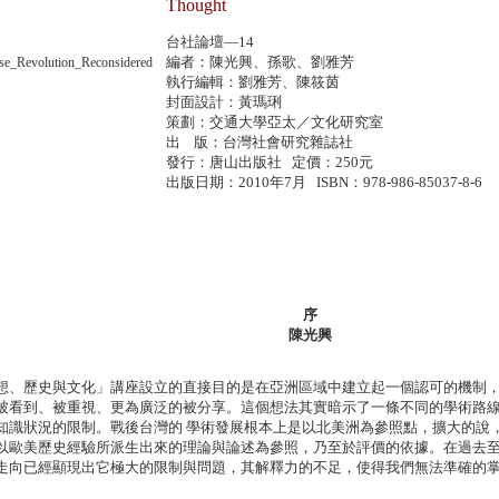
Thought
台社論壇—14
編者：陳光興、孫歌、劉雅芳
執行編輯：劉雅芳、陳筱茵
封面設計：黃瑪琍
策劃：交通大學亞太／文化研究室
出 版：台灣社會研究雜誌社
發行：唐山出版社 定價：250元
出版日期：2010年7月 ISBN：978-986-85037-8-6
序
陳光興
想、歷史與文化」講座設立的直接目的是在亞洲區域中建立起一個認可的機制，
被看到、被重視、更為廣泛的被分享。這個想法其實暗示了一條不同的學術路
知識狀況的限制。戰後台灣的 學術發展根本上是以北美洲為參照點，擴大的說
以歐美歷史經驗所派生出來的理論與論述為參照，乃至於評價的依據。在過去至
走向已經顯現出它極大的限制與問題，其解釋力的不足，使得我們無法準確的