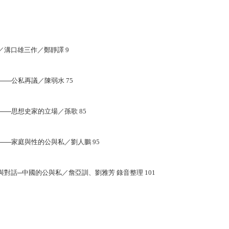
／溝口雄三作／鄭靜譯 9
───公私再議／陳弱水 75
───思想史家的立場／孫歌 85
───家庭與性的公與私／劉人鵬 95
與對話─中國的公與私／詹亞訓、劉雅芳 錄音整理 101