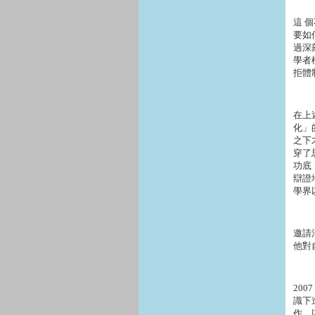
這 
要如
過深
學者
拒體
在上
化」
之下
穿了
功底
辯證
學界
邀請
他對
20
識下
作，