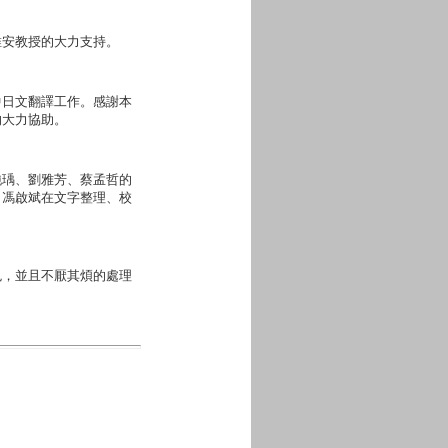
維安教授的大力支持。
中日文翻譯工作。感謝本
的大力協助。
純瑀、劉雅芳、蔡孟哲的
、馮啟斌在文字整理、校
色，並且不厭其煩的處理