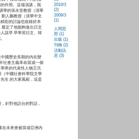
2010/3
同的作用。這場演講，我
(2)
所講學的張永堂教授（清華
2009/3
 劉人鵬教授（清華中文
(1)
場精彩的討論也收錄於本
，奠定了他能夠進出日文
人間思
人該早 早學習日文、韓
想 (1)
識。
出版 (1)
刊物 (2)
活動訊
息 (3)
從中國歷史長期的內在變
 年社會主義革命當成一個
史學界的代表性人物王汎
田（中國社會科學院文學
先生 的大家風範，這是
教授，針對他訪台的對話，
本書在未來會被當成亞洲內