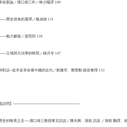
革命新論／溝口雄三作／林少陽譯 109
───歷史視角的選擇／楊貞德 131
───勉力獻疑／賀照田 139
───立場與方法學的映照／鍾月岑 147
與對話─從辛亥革命看中國的近代／劉雅芳、鄭聖勳 錄音整理 153
訪問】──────────────────────────
歷史的敬畏之念──溝口雄三教授東京訪談／陳光興、孫歌 訪談 ／孫歌 翻譯、校