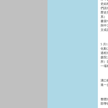
史結
們請
歷史
系）
書當
與中
文或
5 
化動
過程
森院
所）
一場
溝口
進一
整體
部學