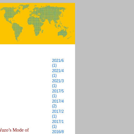
2021/6
(1)
2021/4
(1)
2021/3
(1)
2017/5
(1)
2017/4
(2)
2017/2
(1)
2017/1
(1)
Yuzo’s Mode of
2016/8