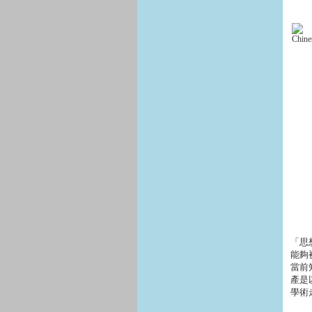
「思
能夠
當前
產是
學術