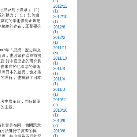
(2)
2012/12
照點及對照體系；（2）
(1)
成的動力；（3）如何透
2012/10
。當前的學術體制企圖把
(1)
條路線的存在，正是要抗
2012/8
(1)
2012/2
(1)
2011/11
07年「思想、歷史與文
(3)
時遠，也必須在這些前提
2011/10
對 於中國歷史的研究貫
(1)
僅僅來自於他深厚的學術
2011/8
參照日本的差異，也才能
(1)
的理解， 也挑戰了日本
2011/4
(1)
2011/3
(1)
2010/11
思考中國革命，同時希望
(2)
講的主題。
2010/10
(1)
2010/9
演講其實是在同一個問題意
(2)
的方法進行了實際的操
2010/8
(1)
差異，拉出極為不同的歷