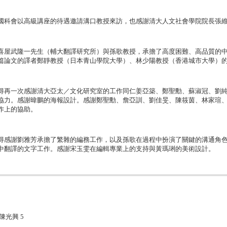
國科會以高級講座的待遇邀請溝口教授來訪，也感謝清大人文社會學院院長張
喜屋武隆一先生（輔大翻譯研究所）與孫歌教授，承擔了高度困難、高品質的
篇論文的譯者鄭靜教授（日本青山學院大學）、林少陽教授（香港城市大學）
得再一次感謝清大亞太／文化研究室的工作同仁姜亞築、鄭聖勳、蘇淑冠、劉
協力。感謝暐鵬的海報設計。感謝鄭聖勳、詹亞訓、劉佳旻、陳筱茵、林家瑄
作上的協助。
得感謝劉雅芳承擔了繁雜的編務工作，以及孫歌在過程中扮演了關鍵的溝通角
中翻譯的文字工作。感謝宋玉雯在編輯專業上的支持與黃瑪琍的美術設計。
陳光興 5