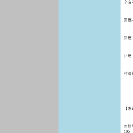
辛亥
回應
回應
回應
討論
【專題
面對
165