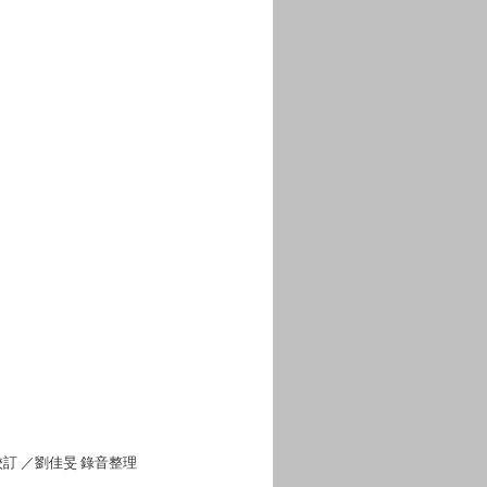
訂 ／劉佳旻 錄音整理