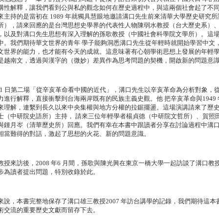
構性解釋，讓我們看到公與私的觀念如何在歷史過程中，與這兩個社會起了不
來主持的是當初在 1989 年就獨具慧眼地邀請溝口先生前來清華大學歷史研究
所），請來回應的是台灣思想史學界的代表性人物陳弱水教授（台大歷史系）、
，以及對溝口先生思想有深入理解的孫歌教授（中國社會科學院文學所）。這
中。我們期待華文世界的青年 學子能夠洞悉溝口先生從年輕時就開始學習中文
文世界的能力，也才能有今天的成就。這意味著有心朝學術思想上發展的年輕學
是越南文，透過與漢字的（微妙）差異作為思考問題的契機，開啟新的問題意
月11 日第二場「從辛亥革命看中國的近代」，溝口先生以辛亥革命為分析對象，
力進行解釋，直接衝擊到台海兩岸既有的民族主義史觀。他 把辛亥革命與1949
來理解，連繫到長久以來中央集權與地方分權的拉鋸擺盪。這場演講請來了歷
士（中研院史語所）主持， 請來三位年輕學者楊貞德（中研院文哲所）、賀照
與鍾月岑（清華歷史所）回應。我們有幸在本書中跟讀者分享在討論過程中溝口
相當難得的對話，激起了思想的火花、新的問題意識。
教授來訪後，2008 年6 月間，孫歌與陳光興在東京一橋大學一起訪談了溝口
步為讀者提出問題，特別收錄於此。
來說，本書完整地保存了溝口雄三教授2007 年訪台講學的記錄，我們期待這
術交流的重要歷史文獻而留存下去。