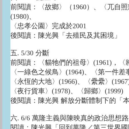
前閱讀：〈故鄉〉（1960）、〈兀自照耀
(1980)、
〈忠孝公園〉完成於2001
後閱讀：陳光興「去殖民及其困境」
五. 5/30 分斷
前閱讀：〈貓牠們的祖母〉(1961)，〈將
〈一綠色之候鳥〉(1964)、〈第一件差事〉
〈永恆的大地〉(1966)、〈纍纍〉(1967
〈夜行貨車〉(1978)、〈歸鄉〉(1999)
後閱讀：陳光興 解放分斷體制下的「
六. 6/6 萬隆主義與陳映真的政治思想
閱讀：陳光興「回到萬隆／第三世界國