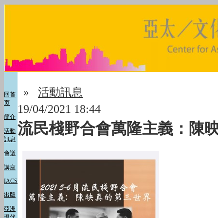
»
活動訊息
回首
页
19/04/2021 18:44
簡介
流民棧野合會萬隆主義：陳
活動
訊息
會議
講座
IACS
出版
亞洲
現代