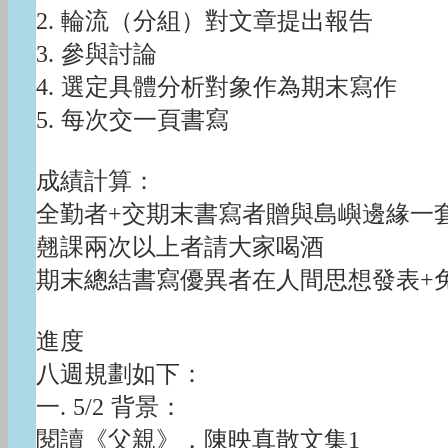
2. 輪流（分組）對文章提出報告
3. 參與討論
4. 選定具體分析對象作為期末寫作
5. 每次交一頁書寫
成績計算：
全勤者+交期末書寫者贈與島嶼邊緣一
翹課兩次以上者請大家喝酒
期末總結書寫優異者在人間思想發表+
進度
八週規劃如下：
一. 5/2 背景：
閱讀《父親》，陳映真散文集1