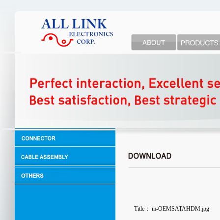
Title：
m-OEMSATAHDM.jpg