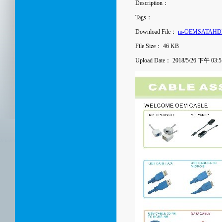
Description：
Tags：
Download File：
m-OEMSATAHDM
File Size：
46 KB
Upload Date：
2018/5/26 下午 03:5