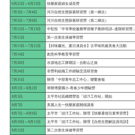
6月22日～6月23日
快樂家庭婦女成長營
7月3日～7月4日
河川自然生態探索研習營（第一梯次）
7月5日～7月6日
河川自然生態探索研習營（第二梯次）
7月12日～7月13日
中彰投「中等學校服務學習種子教師培訓--進階研習營
7月12日
第一次衛生保健學習營
7月13日～7月21日
【封味繼光。夏日凍員令】古早味民藝美食大活動
7月14日
創意科學教育學習營
7月28日
水源地志工隊聯誼－合歡山之旅
7月24日
非營利組織工作經驗交流研習會
7月31日
辦理「中部青年志工中心」聯繫會報
8月1日～8月2日
舉辦博愛國小-青春少年體驗營
8月3日
太平市社區總體營造「頭汴工作站」開始
8月7日
美麗人生一快樂家庭關係講座
8月7日～8月9日
太平市「頭汴工作站」辦理【快樂暑假兒童學習營】
8月10日～8月11日
太平市「頭汴工作站」辦理【自然生態解說員培訓】
8月12日
第二次衛生保健學習營