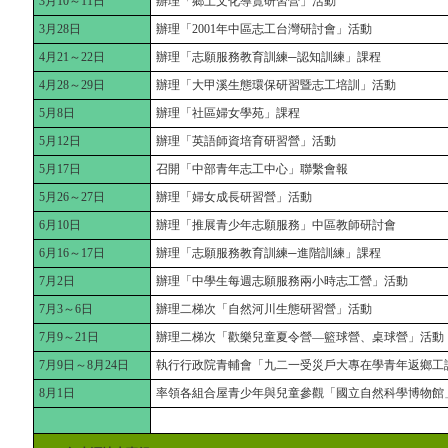
3月10～11日
辦理「鄉土文化導覽研習營」活動
3月28日
辦理「2001年中區志工台灣研討會」活動
4月21～22日
辦理「志願服務教育訓練─認知訓練」課程
4月28～29日
辦理「大甲溪生態環保研習暨志工培訓」活動
5月8日
辦理「社區婦女學苑」課程
5月12日
辦理「英語師資培育研習營」活動
5月17日
召開「中部青年志工中心」聯繫會報
5月26～27日
辦理「婦女成長研習營」活動
6月10日
辦理「推展青少年志願服務」中區教師研討會
6月16～17日
辦理「志願服務教育訓練─進階訓練」課程
7月2日
辦理「中學生每週志願服務兩小時志工營」活動
7月3～6日
辦理二梯次「自然河川生態研習營」活動
7月9～21日
辦理二梯次「歡樂兒童夏令營—籃球營、桌球營」活動
7月9日～8月24日
執行行政院青輔會「九二一受災戶大專在學青年返鄉工
8月1日
率領各組合屋青少年與兒童參觀「國立自然科學博物館