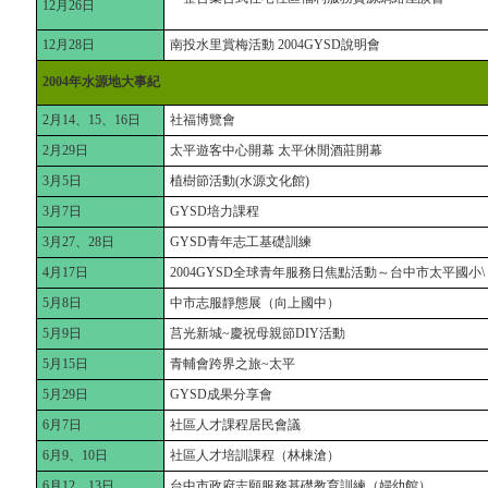
12月26日
12月28日
南投水里賞梅活動 2004GYSD說明會
2004年水源地大事紀
2月14、15、16日
社福博覽會
2月29日
太平遊客中心開幕 太平休閒酒莊開幕
3月5日
植樹節活動(水源文化館)
3月7日
GYSD培力課程
3月27、28日
GYSD青年志工基礎訓練
4月17日
2004GYSD全球青年服務日焦點活動～台中市太平國小\
5月8日
中市志服靜態展（向上國中）
5月9日
莒光新城~慶祝母親節DIY活動
5月15日
青輔會跨界之旅~太平
5月29日
GYSD成果分享會
6月7日
社區人才課程居民會議
6月9、10日
社區人才培訓課程（林棟滄）
6月12、13日
台中市政府志願服務基礎教育訓練（婦幼館）