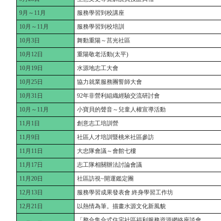
9月～11月
服務學習到校講座
10月～11月
服務學習到校培訓
10月3日
舞動重陽～莒光社區
10月12日
重陽敬老活動(太平)
10月19日
水源地志工大會
10月25日
協力就業服務團誓師大會
10月31日
92年非營利組織經驗交流研討會
10月～11月
小寶貝的聲音～兒童人權宣導活動
11月1日
創意志工培訓營
11月9日
社區人才培訓暨桃米社區參訪
11月11日
大忠隊會議～會館七樓
11月17日
志工隊相關辦法討論會議
11月20日
社區訪視~開運鑑定團
12月13日
服務學習成果發表會 終身學習工作坊
12月21日
以熱情為筆。描畫水源文化新風貌
「整合集合式住宅社區福利服務資源網絡座談會