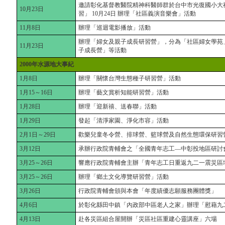
邀請彰化基督教醫院精神科醫師群於台中市光復國小大禮
10月23日
習」 10月24日 辦理「社區義演音樂會」活動
11月8日
辦理「巡迴電影播放」活動
辦理「婦女及親子成長研習營」，分為「社區婦女學苑
11月23日
子成長營」等活動
2000年水源地大事紀
1月8日
辦理「關懷台灣生態種子研習營」活動
1月15～16日
辦理「藝文賞析知能研習營」活動
1月28日
辦理「迎新禧、送春聯」活動
1月29日
發起「清淨家園、淨化市容」活動
2月1日～29日
歡樂兒童冬令營、排球營、籃球營及自然生態環保研習
3月12日
承辦行政院青輔會之「全國青年志工—中彰投地區研討
3月25～26日
響應行政院青輔會主辦「青年志工日重返九二一震災區
3月25～26日
辦理「鄉土文化導覽研習營」活動
3月26日
行政院青輔會頒與本會「年度績優志願服務團體獎」
4月6日
於彰化縣田中鎮「內政部中區老人之家」辦理「慰藉九
4月13日
赴各災區組合屋開辦「災區社區重建心靈講座」六場