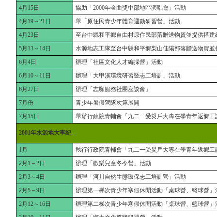
4月15日
協助「2000年金曲獎中部地區演唱會」活動
4月19～21日
舉「原住民青少年體育運動研習營」活動
4月23日
至台中縣和平鄉自由村原住民部落贈送物資並提供搭建
5月13～14日
水源地志工隊至台中縣和平鄉梨山佳陽部落贈送物資並
6月4日
辦理「社區文化人才編採營」活動
6月10～11日
辦理「大甲溪環境研習暨志工培訓」活動
6月27日
辦理「志願服務社團座談會」
7月份
青少年暑假營隊次第展開
7月15日
舉辦行政院青輔會「九二一受災戶大專在學青年返鄉工
2001年水源地大事紀
1月
執行行政院青輔會「九二一受災戶大專在學青年返鄉工
2月1～2日
辦理「歡樂兒童冬令營」活動
2月3～4日
辦理「河川自然生態環保志工培訓營」活動
2月5～9日
辦理第一梯次青少年寒假休閒活動「桌球營、籃球營」
2月12～16日
辦理第二梯次青少年寒假休閒活動「桌球營、籃球營」