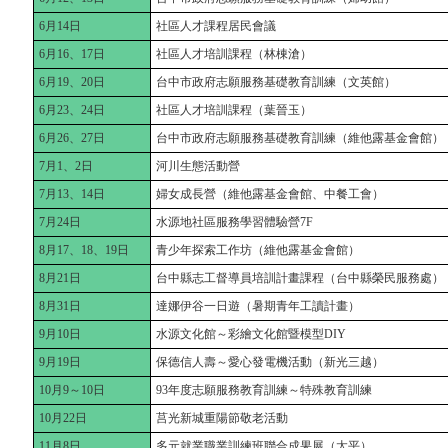
6月14日
社區人才課程居民會議
6月16、17日
社區人才培訓課程（林棟滄）
6月19、20日
台中市政府志願服務基礎教育訓練（文英館）
6月23、24日
社區人才培訓課程（葉晉玉）
6月26、27日
台中市政府志願服務基礎教育訓練（維他露基金會館）
7月1、2日
河川生態活動營
7月13、14日
婦女成長營（維他露基金會館、中餐工會）
7月24日
水源地社區服務學習體驗營7F
8月17、18、19日
青少年探索工作坊（維他露基金會館）
8月21日
台中縣志工督導員培訓計畫課程（台中縣榮民服務處）
8月31日
達娜伊谷一日遊（暑期青年工讀計畫）
9月10日
水源文化館～彩繪文化館暨模型DIY
9月19日
保德信人壽～愛心發電機活動（新光三越）
10月9～10日
93年度志願服務教育訓練～特殊教育訓練
10月22日
莒光新城重陽節敬老活動
11月8日
多元就業職業訓練班聯合成果展（太平）