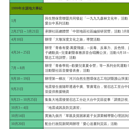
1999年水源地大事紀
與生態保育聯盟共同發起「一九九九森林文化年」活動 2
1月
愛台中系列活動
2月27日～3月21日
承辦社區總體營「中部地區社區編採研習營」活動 3月
4月10日
辦理「大墩深度文化之旅」導覽活動
辦理「青春有愛‧萬愛飛揚」─反毒、反暴力、反色情、反
4月24～25日
子總動員─兒童劇暨泰雅原音合唱團公演」活動 6月18～
暨志工培訓營」活動
辦理「青春學苑─歡樂兒童夏令營」等一系列全民運動 9
7月～8月
活動暨社區音樂發表會」活動
9月18～19日
辦理第一梯次「河川自然生態環保志工培訓暨護山淨溪
地震發生後隨即透過中廣、警廣電台，號召志工至台中
9月21日
並提供救援物資
9月23～10月25日
集集大地震後號召志工分赴大台中災區從事「調查訪視
10月3～4日
「地震成因及防災講習」
10月14日
實施九個月「單親及貧困家庭子女課業輔導暨心理諮詢
10月20日
配合行政院新聞局辦理「愛心送書到災區」活動