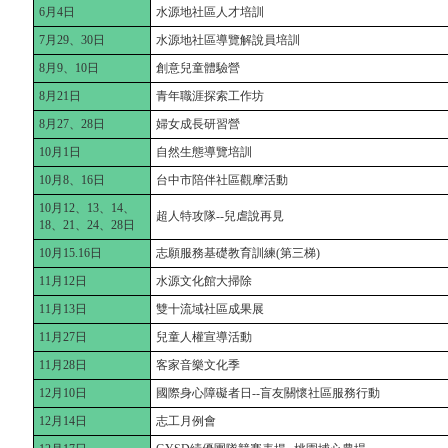
6月4日
水源地社區人才培訓
7月29、30日
水源地社區導覽解說員培訓
8月9、10日
創意兒童體驗營
8月21日
青年職涯探索工作坊
8月27、28日
婦女成長研習營
10月1日
自然生態導覽培訓
10月8、16日
台中市陪伴社區觀摩活動
10月12、13、14、
超人特攻隊--兒虐說再見
18、21、24、28日
10月15.16日
志願服務基礎教育訓練(第三梯)
11月12日
水源文化館大掃除
11月13日
雙十流域社區成果展
11月27日
兒童人權宣導活動
11月28日
客家音樂文化季
12月10日
國際身心障礙者日--盲友關懷社區服務行動
12月14日
志工月例會