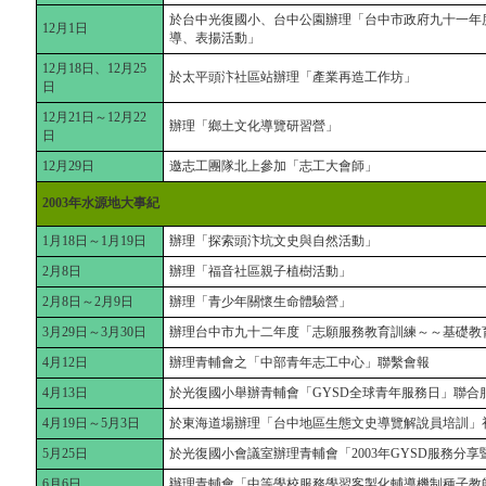
於台中光復國小、台中公園辦理「台中市政府九十一年
12月1日
導、表揚活動」
12月18日、12月25
於太平頭汴社區站辦理「產業再造工作坊」
日
12月21日～12月22
辦理「鄉土文化導覽研習營」
日
12月29日
邀志工團隊北上參加「志工大會師」
2003年水源地大事紀
1月18日～1月19日
辦理「探索頭汴坑文史與自然活動」
2月8日
辦理「福音社區親子植樹活動」
2月8日～2月9日
辦理「青少年關懷生命體驗營」
3月29日～3月30日
辦理台中市九十二年度「志願服務教育訓練～～基礎教
4月12日
辦理青輔會之「中部青年志工中心」聯繫會報
4月13日
於光復國小舉辦青輔會「GYSD全球青年服務日」聯合
4月19日～5月3日
於東海道場辦理「台中地區生態文史導覽解說員培訓」
5月25日
於光復國小會議室辦理青輔會「2003年GYSD服務分
6月6日
辦理青輔會「中等學校服務學習客製化輔導機制種子教