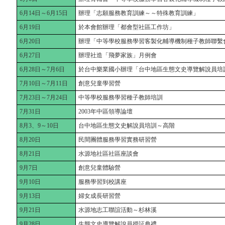
6月14日～6月15日
辦理「志願服務教育訓練～～特殊教育訓練」
6月19日
於本會館辦理「都會型社區工作坊」
6月20日
辦理「中等學校服務學習客製化輔導機制種子教師聯繫
6月27日
辦理社造「飛夢家族」月例會
6月28日～7月6日
於台中樂業國小辦理「台中地區生態文史導覽解說員培
7月10日～7月11日
創意兒童學習營
7月23日～7月24日
中等學校服務學習種子教師培訓
7月31日
2003年中區領導論壇
8月3、9～10日
台中地區生態文史解說員培訓～高階
8月20日
民間團體服務學習實務研習營
8月21日
水源地社區社區座談會
9月7日
創意兒童體驗營
9月10日
服務學習到校講座
9月13日
婦女成長研習營
9月21日
水源地志工聯誼活動～杉林溪
9月28日
生態文史導覽解說員授証典禮