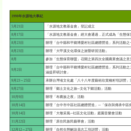
1998年水源地大事紀
5月21日
「水源地文教基金會」登記成立
8月17日
「水源地文教基金會」經大會通過，正式成為「生態保
8月23日
辦理「台中縣和平鄉博愛村社區總體營造」系列活動之
8月23日
辦理「大甲溪文化環保之旅暨研習活動」
8月
參加「生態保育聯盟」召開之第四次全國農業會議之意
辦理「台中縣和平鄉博愛村社區總體營造」系列活動之
9月2日
涵提昇研討會」
9月23～25日
承辦台灣省文化處「八十八年度藝術欣賞種籽培訓營」
9月27日
辦理「鄉土文化之旅─文化下鄉活動」活動
10月9日
辦理「布農族之夜」活動
10月14日
辦理「台中市中區社區總體營造」─「保存與傳承中區
10月14日
辦理「大墩采風─社區文化活動」庭園音樂會活動
11月22日
辦理「原住民族民藝華會」活動
12月12～27日
辦理「自然生態解說員志工培訓營」活動