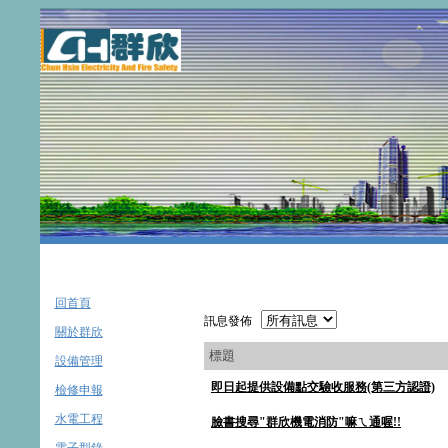
回首頁
訊息發佈
關於群欣
標題
設備管理
即日起提供設備點交驗收服務(第三方認證)
檢修申報
水電工程
臉書搜尋"群欣機電消防"嘛ㄟ通喔!!