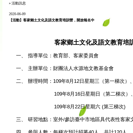
»
活動訊息
2020-06-09
【活動】客家鄉土文化及語文教育培訓營，開放報名中
客家鄉土文化及語文教育培
一、
指導單位：教育部、客家委員會
一、
主辦單位：財團法人水源地文教基金會
二、
辦理時間：
109
年
8
月
12
日星期三（第一梯次）
109
年
8
月
16
日星期日（第二梯次）
109
年
8
月
22
日星期六
(
第三梯次
)
三、
研習地點：室外
/
參訪臺中市地區具代表性客家
四、
參與人數：每梯次預計招募
40
人，共計
120
人