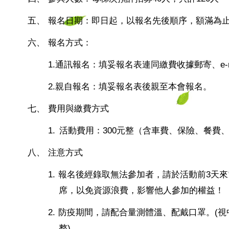
五、
報名日期：即日起，以報名先後順序，額滿為
六、
報名方式：
1.
通訊報名：填妥報名表連同繳費收據郵寄、
e-
2.
親自報名：填妥報名表後親至本會報名。
七、
費用與繳費方式
1.
活動費用：
300
元整（含車費、保險、餐費
八、
注意方式
1.
報名後經錄取無法參加者，請於活動前
3
天來
席，以免資源浪費，影響他人參加的權益！
2.
防疫期間，請配合量測體溫、配戴口罩。
(
視
整
)