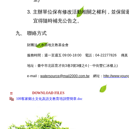
3.
主辦單位保有修改活動相關之權利，並保留
宜得隨時補充公告之。
九、
聯絡方式
財團法人水源地文教基金會
服務時間：週一至週五
09:00-18:00
電話：
04-22277826
傳真
地址：臺中市北區育才街
3
巷
3
號
3
樓之
4 (
ㄧ中街豐仁冰樓上
)
e-mail
：
watersource@mail2000.com.tw
網址：
http://www.youn
DOWNLOAD FILES
109客家鄉土文化及語文教育培訓營簡章.doc