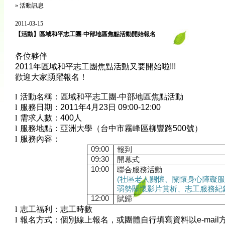
»
活動訊息
2011-03-15
【活動】區域和平志工團-中部地區焦點活動開始報名
各位夥伴
2011
年區域和平志工團焦點活動又要開始啦
!!!
歡迎大家踴躍報名！
l
活動名稱：區域和平志工團
-
中部地區焦點活動
l
服務日期：
2011
年
4
月
23
日
09:00-12:00
l
需求人數：
400
人
l
服務地點：亞洲大學（台中市霧峰區柳豐路
500
號）
l
服務內容：
09:00
報到
09:30
開幕式
10:00
聯合服務活動
(
社區老人關懷、關懷身心障礙
弱勢關懷影片賞析、志工服務紀
12:00
賦歸
l
志工福利：志工時數
l
報名方式：個別線上報名，或團體自行填寫資料以
e-mail