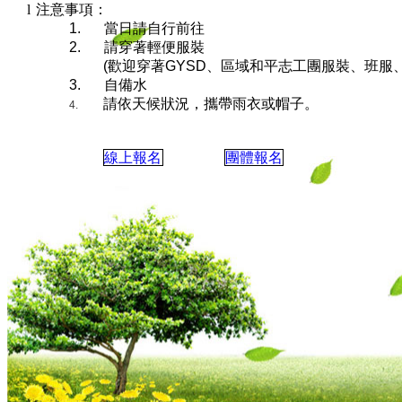
l
注意事項：
1.
當日請自行前往
2.
請穿著輕便服裝
(
歡迎穿著
GYSD
、區域和平志工團服裝、班服
3.
自備水
請依天候狀況，攜帶雨衣或帽子。
4.
線上報名
團體報名