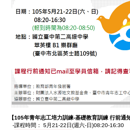
【
105
年青年志工培力訓練
-
基礎教育訓練
行前通
-
課程時間：
5
月
21-22
日
(
週六
-
日
)08:20-16:30