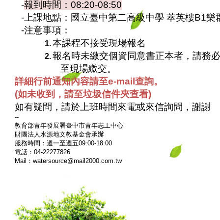
-
報到時間：
08:20-08:50
-
上課地點：國立臺中第二高級中學 萃英樓
B1
樂
-
注意事項：
本課程不接受現場報名
1.
報名時未繳交個資同意書正本者，請務
2.
至現場繳交。
詳細行前通知內容請至
e-mail
查詢。
(
如未收到，請至垃圾信件夾查看
)
如有疑問，請於上班時間來電或來信詢問，謝謝
--
教育部青年發展署臺中市青年志工中心
財團法人水源地文教基金會承辦
服務時間：週一至週五
09:00-18:00
電話：
04-22277826
Mail
：
watersource@mail2000.com.tw