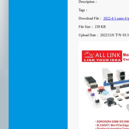
Description：
Tags：
Download File：
2022-4-1-page-4.j
File Size：
239 KB
Upload Date：
2022/12/6 下午 03:3