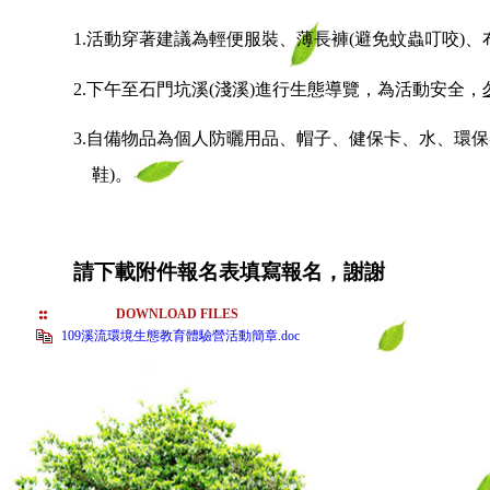
1.
活動穿著建議為輕便服裝、薄長褲
(
避免蚊蟲叮咬
)
、
2.
下午至石門坑溪
(
淺溪
)
進行生態導覽，為活動安全，
3.
自備物品為個人防曬用品、帽子、健保卡、水、環保
鞋
)
。
請下載附件報名表填寫報名，謝謝
DOWNLOAD FILES
109溪流環境生態教育體驗營活動簡章.doc