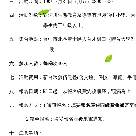
三、活動時間：
109
年
7
月
31
日（周五）
0800-1600
四、活動對象：對河川生態教育及導覽有興趣的中小學、大
學生需三年級以上
)
五、集合地點：台中市北區雙十路與育才街口（體育大學對
候
六、參加人數：每梯次
40
人
七、活動費用：新台幣參佰元整
(
含交通、保險、導覽、手
八、報名日期：即日起，以報名繳費先後順序，額滿為止
九、報名方式：
1.
通訊報名：填妥
報名表
連同
繳費收據
寄至
2.
親至報名：填妥報名表後來電通知。
十、注意事項：