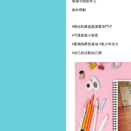
每個平靜的早上
格外悸動
聯合勸募協會讓愛串門子
#
守護家庭小衛星
#
愛飛翔夢想基地
青少年培力
#
#
自己的活動自己辦
#