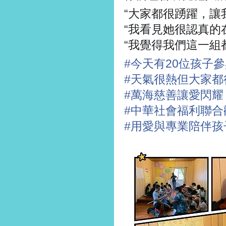
“大家都很踴躍，讓
“我看見她很認真的
“我覺得我們這一組
#
今天有20位孩子
#
天氣很熱但大家都
#
萬海慈善讓愛閃耀
#
中華社會福利聯合
#
用愛與專業陪伴孩