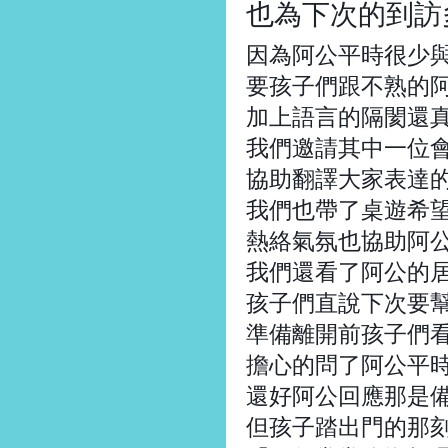
也為下次的到訪
因為阿公平時很少
要孩子們跟不熟的
加上語言的隔閡還
我們邀請其中一位
協助翻譯大家表達
我們也帶了桌遊希
熱絡氣氛也協助阿
我們還看了阿公的
孩子們直說下次要
準備離開前孩子們
擔心的問了阿公平
還好阿公回應那是
但孩子踏出門的那