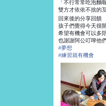
「不行常常吃泡麵
雙方才依依不捨的
回來後的分享回饋
孩子們覺得今天很
希望有機會可以多
也謝謝阿公叮嚀他
#
夢想
#
練習就有機會