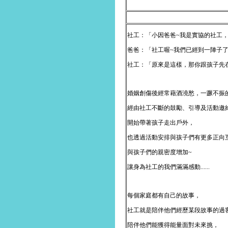
社工：「小因爸爸~我是實協的社工，
爸爸：「社工喔~我們已經到一陣子了，我
社工：「原來是這樣，那你跟孩子先
婚姻創傷後經常藉酒澆愁，一蹶不振
經由社工不斷的鼓勵、引導及活動邀
開始帶著孩子走出戶外，
也透過活動安排與孩子們有更多正向
與孩子們的親密度增加~
讓身為社工的我們滿滿感動......
每個家庭都有自己的故事，
社工就是陪伴他們經歷某段故事的過
陪伴他們能獲得能量面對未來挑，