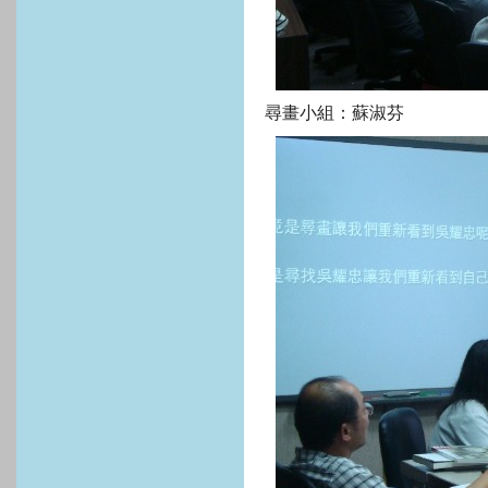
尋畫小組：蘇淑芬