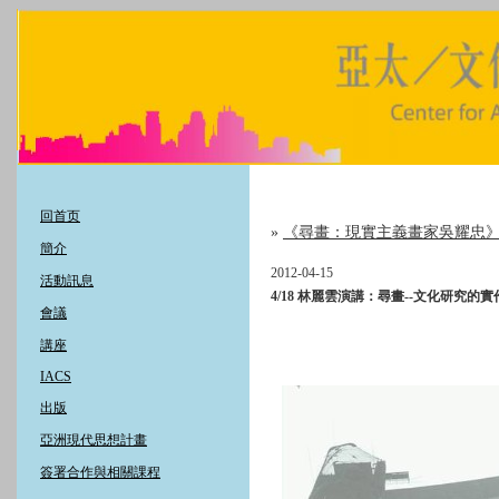
回首页
»
《尋畫：現實主義畫家吳耀忠
簡介
2012-04-15
活動訊息
4/18 林麗雲演講：尋畫--文化研究的
會議
講座
IACS
出版
亞洲現代思想計畫
簽署合作與相關課程