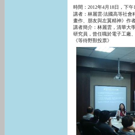
時間：
2012
年
4
月
18
日，下午1：
講者：林麗雲
‧
法國高等社會
畫作、朋友與左翼精神》作
講者簡介：林麗雲，清華大
研究員，曾任職於電子工廠
《等待野獸投票》